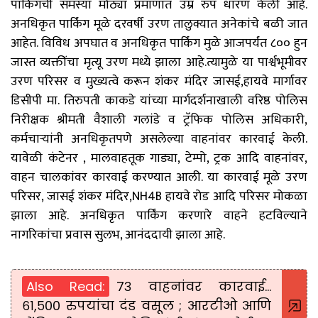
पार्किंगची समस्या मोठ्या प्रमाणात उम्र रुप धारण केली आहे.
अनधिकृत पार्किंग मूळे दरवर्षी उरण तालुक्यात अनेकांचे बळी जात
आहेत. विविध अपघात व अनधिकृत पार्किंग मुळे आजपर्यंत ८०० हुन
जास्त व्यक्तींचा मृत्यू उरण मध्ये झाला आहे.त्यामुळे या पार्श्वभूमीवर
उरण परिसर व मुख्यत्वे करून शंकर मंदिर जासई,हायवे मार्गावर
डिसीपी मा. तिरुपती काकडे यांच्या मार्गदर्शनाखाली वरिष्ठ पोलिस
निरीक्षक श्रीमती वैशाली गलांडे व ट्रॅफिक पोलिस अधिकारी,
कर्मचाऱ्यांनी अन‌धिकृतपणे असलेल्या वाहनांवर कारवाई केली.
यावेळी कंटेनर , मालवाहतूक गाड्या, टेम्पो, ट्रक आदि वाहनांवर,
वाहन चालकांवर कारवाई करण्यात आली. या कारवाई मूळे उरण
परिसर, जासई शंकर मंदिर,NH4B हायवे रोड आदि परिसर मोकळा
झाला आहे. अन‌धिकृत पार्किंग करणारे वाहने हटविल्याने
नागरिकांचा प्रवास सुलभ, आनंददायी झाला आहे.
Also Read:
७३ वाहनांवर कारवाई...
६१,५०० रुपयांचा दंड वसूल ; आरटीओ आणि