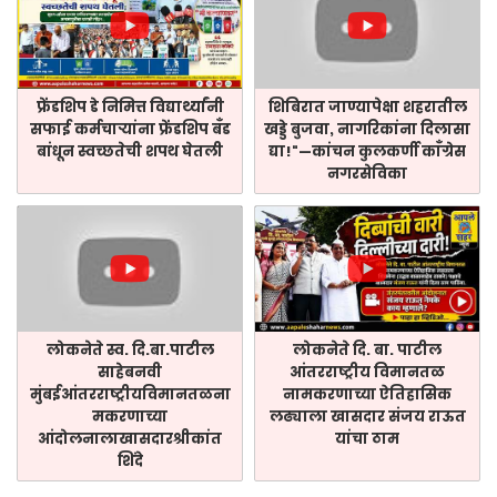
फ्रेंडशिप डे निमित्त विद्यार्थ्यांनी
शिबिरात जाण्यापेक्षा शहरातील
सफाई कर्मचाऱ्यांना फ्रेंडशिप बँड
खड्डे बुजवा, नागरिकांना दिलासा
बांधून स्वच्छतेची शपथ घेतली
द्या!"—कांचन कुलकर्णी काँग्रेस
नगरसेविका
लोकनेते स्व. दि.बा.पाटील
लोकनेते दि. बा. पाटील
साहेबनवी
आंतरराष्ट्रीय विमानतळ
मुंबईआंतरराष्ट्रीयविमानतळना
नामकरणाच्या ऐतिहासिक
मकरणाच्या
लढ्याला खासदार संजय राऊत
आंदोलनालाखासदारश्रीकांत
यांचा ठाम
शिंदे