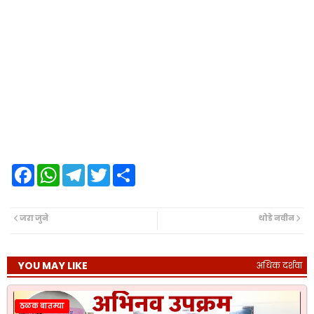
F
W
T
T
S
a
h
e
w
h
c
a
l
i
a
e
t
e
t
r
b
s
g
t
e
जरा जुने
थोडे नवीन
o
A
r
e
o
p
a
r
k
p
m
YOU MAY LIKE
अधिक दर्शवा
ठळक बातम्या