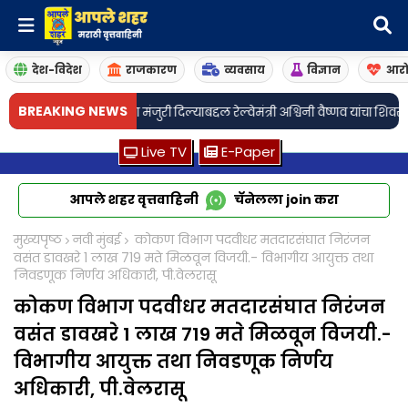
देश-विदेश
राजकारण
व्यवसाय
विज्ञान
आरो
BREAKING NEWS
प्रेसला मंजुरी दिल्याबद्दल रेल्वेमंत्री अश्विनी वैष्णव यांचा शिवसेनेच्या वतीने सत्
Live TV
E-Paper
आपले शहर वृत्तवाहिनी
चॅनेलला
join
करा
मुख्यपृष्ठ
नवी मुंबई
कोकण विभाग पदवीधर मतदारसंघात निरंजन
वसंत डावखरे 1 लाख 719 मते मिळवून विजयी.- विभागीय आयुक्त तथा
निवडणूक निर्णय अधिकारी, पी.वेलरासू
कोकण विभाग पदवीधर मतदारसंघात निरंजन
वसंत डावखरे 1 लाख 719 मते मिळवून विजयी.-
विभागीय आयुक्त तथा निवडणूक निर्णय
अधिकारी, पी.वेलरासू