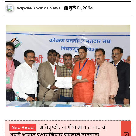
Aapale Shahar News
जुलै ०१, २०२४
Also Read:
अतिवृष्टी ; ग्रामीण भागात गाव व
शहरी भागात प्रभागनिहाय पंचनामे तात्काळ