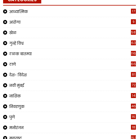
17
आध्यात्मिक
9
आरोग्य
58
खेळ
63
गुन्हे विश्व
1160
ठळक बातम्या
662
ठाणे
81
देश- विदेश
72
नवी मुंबई
14
नाशिक
46
निवडणूक
16
पुणे
18
मनोरंजन
153
महाराष्ट्र