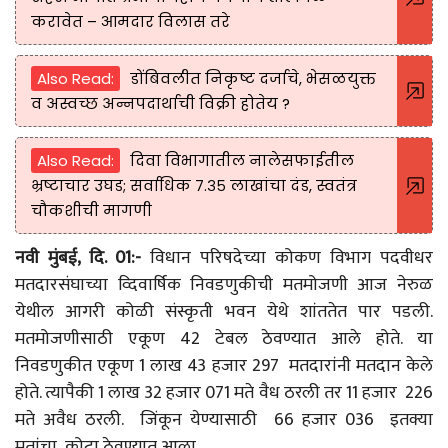
करावेत – आमदार विलास तरे
Also Read:
डोंबिवलीत निकृष्ट दर्जाचे, भेसळयुक्त
व अस्वच्छ अन्नपदार्थाची विक्री होतेय ?
Also Read:
दिवा विभागातील नालेसफाईतील
भ्रष्टाचार उघड; सर्वाधिक ₹७.३५ लाखांचा दंड, स्वतंत्र
चौकशीची मागणी
नवी मुंबई, दि. 01:-
विधान परिषदेच्या कोकण विभाग पदवीधर
मतदारसंघाच्या व्दिवार्षिक निवडणुकीची मतमोजणी आज नेरुळ
येथील आगरी कोळी संस्कृती भवन येथे शांततेत पार पडली.
मतमोजणीसाठी एकूण 42 टेबल ठेवण्यात आले होते. या
निवडणुकीत एकूण 1 लाख 43 हजार 297 मतदारांनी मतदान केले
होते. त्यापैकी 1 लाख 32 हजार 071 मते वैध ठरली तर 11 हजार 226
मते अवैध ठरली. जिंकून येण्यासाठी 66 हजार 036 इतक्या
मतांचा कोटा ठेवण्यात आला.