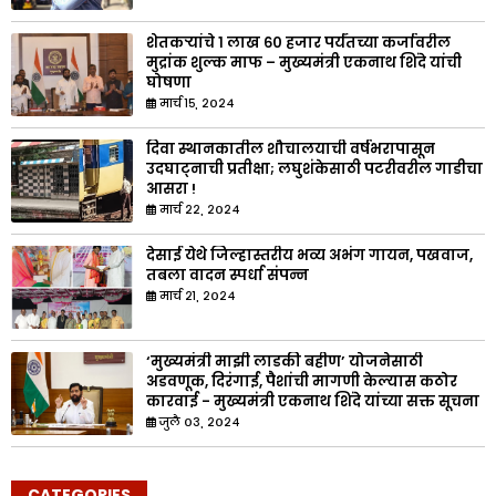
शेतकऱ्यांचे १ लाख ६० हजार पर्यंतच्या कर्जावरील
मुद्रांक शुल्क माफ – मुख्यमंत्री एकनाथ शिंदे यांची
घोषणा
मार्च १५, २०२४
दिवा स्थानकातील शौचालयाची वर्षभरापासून
उदघाट्नाची प्रतीक्षा; लघुशंकेसाठी पटरीवरील गाडीचा
आसरा !
मार्च २२, २०२४
देसाई येथे जिल्हास्तरीय भव्य अभंग गायन, पखवाज,
तबला वादन स्पर्धा संपन्न
मार्च २१, २०२४
‘मुख्यमंत्री माझी लाडकी बहीण’ योजनेसाठी
अडवणूक, दिरंगाई, पैशांची मागणी केल्यास कठोर
कारवाई - मुख्यमंत्री एकनाथ शिंदे यांच्या सक्त सूचना
जुलै ०३, २०२४
CATEGORIES