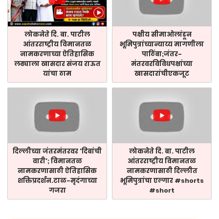
लोकनेते दि. बा. पाटील
पक्षीय सीमाओलांडून
आंतरराष्ट्रीय विमानतळ
भूमिपुत्रांच्यान्याय्य मागणीला
नामकरणाच्या ऐतिहासिक
पाठिंबा;जंतर-
लढ्याला खासदार संजय राऊत
मंतरवरविविधपक्षांच्या
यांचा ठाम
खासदारांचीएकजूट
दिल्लीच्या जंतरमंतरवर 'दिबांची
लोकनेते दि. बा. पाटील
वारी'; विमानतळ
आंतरराष्ट्रीय विमानतळ
नामकरणासाठी ऐतिहासिक
नामकरणासाठी दिल्लीत
शक्तिप्रदर्शन.टाळ-मृदंगाच्या
भूमिपुत्रांचा एल्गार #shorts
गजरा
#short