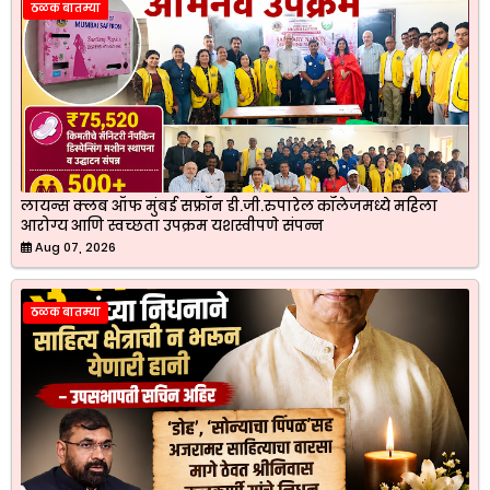
ठळक बातम्या
लायन्स क्लब ऑफ मुंबई सफ्रॉन डी.जी.रुपारेल कॉलेजमध्ये महिला
आरोग्य आणि स्वच्छता उपक्रम यशस्वीपणे संपन्न
Aug 07, 2026
ठळक बातम्या