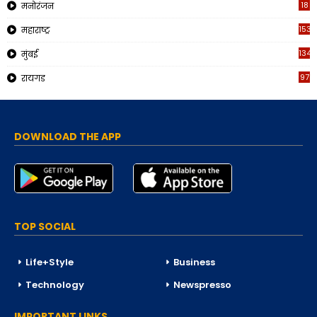
18
मनोरंजन
153
महाराष्ट्र
134
मुंबई
97
रायगड
DOWNLOAD THE APP
TOP SOCIAL
Life+Style
Business
Technology
Newspresso
IMPORTANT LINKS