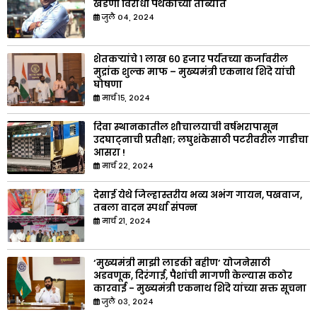
खंडणी विरोधी पथकाच्या ताब्यात
जुलै ०४, २०२४
शेतकऱ्यांचे १ लाख ६० हजार पर्यंतच्या कर्जावरील
मुद्रांक शुल्क माफ – मुख्यमंत्री एकनाथ शिंदे यांची
घोषणा
मार्च १५, २०२४
दिवा स्थानकातील शौचालयाची वर्षभरापासून
उदघाट्नाची प्रतीक्षा; लघुशंकेसाठी पटरीवरील गाडीचा
आसरा !
मार्च २२, २०२४
देसाई येथे जिल्हास्तरीय भव्य अभंग गायन, पखवाज,
तबला वादन स्पर्धा संपन्न
मार्च २१, २०२४
‘मुख्यमंत्री माझी लाडकी बहीण’ योजनेसाठी
अडवणूक, दिरंगाई, पैशांची मागणी केल्यास कठोर
कारवाई - मुख्यमंत्री एकनाथ शिंदे यांच्या सक्त सूचना
जुलै ०३, २०२४