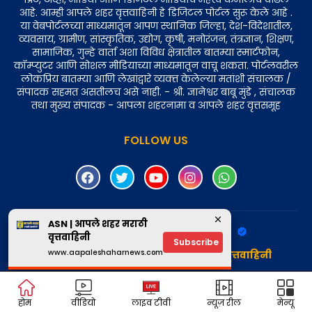
आहे. आम्ही आपले शहर वृत्तवाहिनी हे डिजिटल पोर्टल सुरू केले आहे .
या वेबपोर्टलच्या माध्यमातून आपण स्थानिक जिल्हा, देश-विदेशातील,
व्यवसाय, ग्रामीण, सांस्कृतिक, उद्योग, कृषी, मनोरंजन, तंत्रज्ञान, शिक्षण,
सामाजिक, गुन्हे वार्ता अशा विविध क्षेत्रातील बातम्या स्मार्टफोन,
कॉम्प्युटर आणि सोशल मीडियाच्या माध्यमातून वाचू शकता. पोर्टलवरील
लोकप्रिय बातम्या आणि लेखांद्वारे व्यक्‍त केलेल्या मतांशी संचालक /
संपादक सहमत असतीलच असे नाही. - श्री. ज्ञानेश्वर बाबू मुंडे , संचालक
तथा मुख्य संपादक - आपला शहरनामा व आपले शहर वृत्तसमूह
FOLLOW US
ASN | आपले शहर मराठी
Design by -
Aapale Shahar News
वृत्तवाहिनी
Subscribe
www.aapaleshaharnews.com
Copyright © 2025 - आपले शहर मराठी वृत्तवाहिनी
होम
वीडियो
लाइव टीवी
न्यूज़ रील
मेन्यू
Design by -
Blogger Templates
|