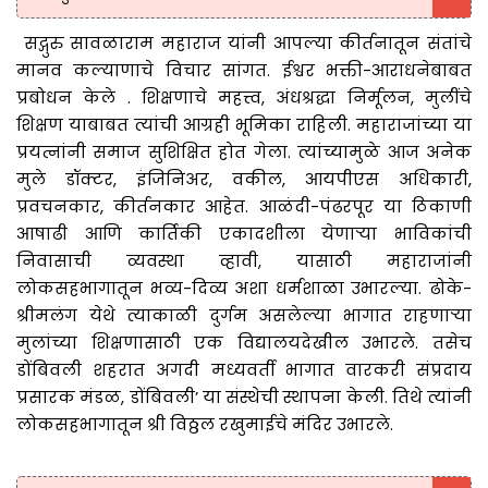
सद्गुरु सावळाराम महाराज यांनी आपल्या कीर्तनातून संतांचे
मानव कल्याणाचे विचार सांगत. ईश्वर भक्ती-आराधनेबाबत
प्रबोधन केले . शिक्षणाचे महत्त्व, अंधश्रद्धा निर्मूलन, मुलींचे
शिक्षण याबाबत त्यांची आग्रही भूमिका राहिली. महाराजांच्या या
प्रयत्नांनी समाज सुशिक्षित होत गेला. त्यांच्यामुळे आज अनेक
मुले डॉक्टर, इंजिनिअर, वकील, आयपीएस अधिकारी,
प्रवचनकार, कीर्तनकार आहेत. आळंदी-पंढरपूर या ठिकाणी
आषाढी आणि कार्तिकी एकादशीला येणाऱ्या भाविकांची
निवासाची व्यवस्था व्हावी, यासाठी महाराजांनी
लोकसहभागातून भव्य-दिव्य अशा धर्मशाळा उभारल्या. ढोके-
श्रीमलंग येथे त्याकाळी दुर्गम असलेल्या भागात राहणाऱ्या
मुलांच्या शिक्षणासाठी एक विद्यालयदेखील उभारले. तसेच
डोंबिवली शहरात अगदी मध्यवर्ती भागात वारकरी संप्रदाय
प्रसारक मंडळ, डोंबिवली’ या संस्थेची स्थापना केली. तिथे त्यांनी
लोकसहभागातून श्री विठ्ठल रखुमाईचे मंदिर उभारले.