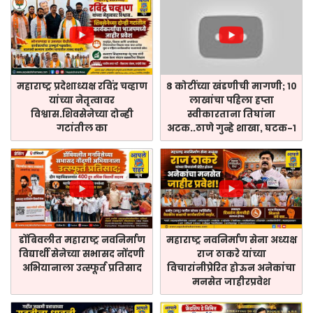
महाराष्ट्र प्रदेशाध्यक्ष रविंद्र चव्हाण
८ कोटींच्या खंडणीची मागणी; १०
यांच्या नेतृत्वावर
लाखांचा पहिला हप्ता
विश्वास.शिवसेनेच्या दोन्ही
स्वीकारताना तिघांना
गटांतील का
अटक..ठाणे गुन्हे शाखा, घटक-१
डोंबिवलीत महाराष्ट्र नवनिर्माण
महाराष्ट्र नवनिर्माण सेना अध्यक्ष
विद्यार्थी सेनेच्या सभासद नोंदणी
राज ठाकरे यांच्या
अभियानाला उत्स्फूर्त प्रतिसाद
विचारांनीप्रेरित होऊन अनेकांचा
मनसेत जाहीरप्रवेश