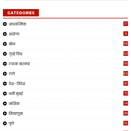
CATEGORIES
17
आध्यात्मिक
9
आरोग्य
58
खेळ
63
गुन्हे विश्व
1161
ठळक बातम्या
662
ठाणे
81
देश- विदेश
72
नवी मुंबई
14
नाशिक
46
निवडणूक
16
पुणे