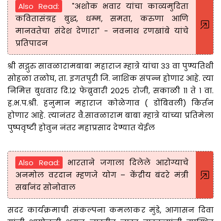
Also Read:
"अशोक भवार यांचा काव्यमुदिता
कवितासंग्रह बुद्ध, धम्म, समता, करुणा आणि
मानवतेचा संदेश देणारा" - नवनाथ रणखांबे यांचे
प्रतिपादन
श्री सद्गुरु सावळारामबाबा महाराज म्हात्रे यांचा ३३ वा पुण्यतिथी
सोहळा तळोघ, ता. इगतपुरी जि. नाशिक संपन्न होणार आहे. त्या
निमित्त बुधवार दि.१२ फेब्रुवारी २०२५ रोजी, सकाळी ११ ते १ वा.
ह.भ.प.श्री. हनुमान महाराज कोळेगाव ( डोंबिवली) किर्तन
होणार आहे. त्यानंतर वै.सावळाराम बाबा म्हात्रे यांच्या प्रतिमेला
पुष्पवृष्टी होवुन नंतर महाप्रसाद देण्यात येईल
Also Read:
भारताने जगाला दिलेले आरोग्याचे
अनमोल वरदान म्हणजे योग – केंद्रीय बंदरे मंत्री
सर्बानंद सोनोवाल
सदर कार्यक्रमाची संकल्पना कमलाकर मुंडे, आगासन दिवा