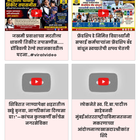
जखमी प्रवाशाच्या मदतीला
फ्रेंडशिप डे निमित्त विद्यार्थ्यांनी
धावली तिकीट तपासणीस.....
सफाई कर्मचाऱ्यांना फ्रेंडशिप बँड
डोंबिवली रेल्वे स्थानकावरील
बांधून स्वच्छतेची शपथ घेतली
घटना..#viralvideo
शिबिरात जाण्यापेक्षा शहरातील
लोकनेते स्व. दि.बा.पाटील
खड्डे बुजवा, नागरिकांना दिलासा
साहेबनवी
द्या!"—कांचन कुलकर्णी काँग्रेस
मुंबईआंतरराष्ट्रीयविमानतळना
नगरसेविका
मकरणाच्या
आंदोलनालाखासदारश्रीकांत
शिंदे