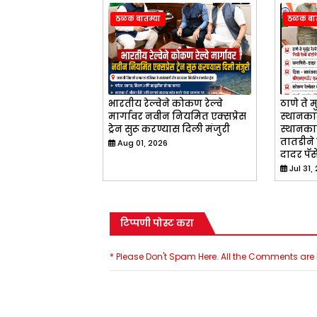
ठळक बातम्या
ठळक बात
भारतीय रेल्वेने कोकण रेल्वे
ठाणे ते मु
मार्गावर नवीन नियमित एक्सप्रेस
स्थानका
ट्रेन सुरू करण्यास दिली मंजुरी
स्थानकास
तातडीने 
Aug 01, 2026
दादर पॅस
Jul 31,
टिप्पणी पोस्ट करा
* Please Don't Spam Here. All the Comments ar