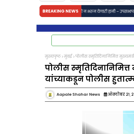
BREAKING NEWS
ुलकर्णी यांच्या निधनाने साहित्य क्षेत्राची न भरून येणारी हानी – उपसभापती सचिन अह
मुख्यपृष्ठ
मुंबई
पोलीस स्मृतिदिनानिमित्त मुख्यमंत्
पोलीस स्मृतिदिनानिमित्त मु
यांच्याकडून पोलीस हुतात्
Aapale Shahar News
ऑक्टोबर २१, 