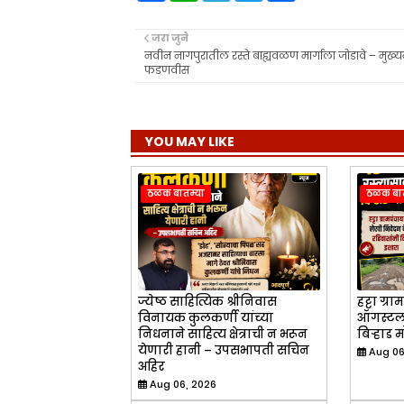
c
a
l
i
a
e
t
e
t
r
b
s
g
t
e
जरा जुने
o
A
r
e
नवीन नागपुरातील रस्ते बाह्यवळण मार्गाला जोडावे – मुख्यमंत्र
o
p
a
r
फडणवीस
k
p
m
YOU MAY LIKE
ठळक बातम्या
ठळक बात
ज्येष्ठ साहित्यिक श्रीनिवास
हट्टा ग्
विनायक कुलकर्णी यांच्या
ऑगस्टला
निधनाने साहित्य क्षेत्राची न भरून
बिऱ्हाड 
येणारी हानी – उपसभापती सचिन
Aug 06
अहिर
Aug 06, 2026