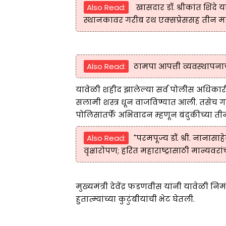
Also Read:
खासदार डॉ. श्रीकांत शिंदे 
स्थानकावर गरीब रथ एक्सप्रेससह तीन महत्त्व
Also Read:
ठामपा आपत्ती व्यवस्थापनाच
यावेळी शहीद झालेल्या सर्व पोलीस अधिकारी
सलामी शस्त्र धून वाजविण्यात आली. तसेच 
पोलिसांतर्फे अभिवादन म्हणून बंदुकीच्या ती
Also Read:
"परमपूज्य डॉ. श्री. नानासाह
वृक्षारोपण; हरित महाराष्ट्रासाठी मान्यवरा
मुख्यमंत्री देवेंद्र फडणवीस यांनी यावेळी नि
हुतात्म्यांच्या कुटुंबीयांची भेट घेतली.