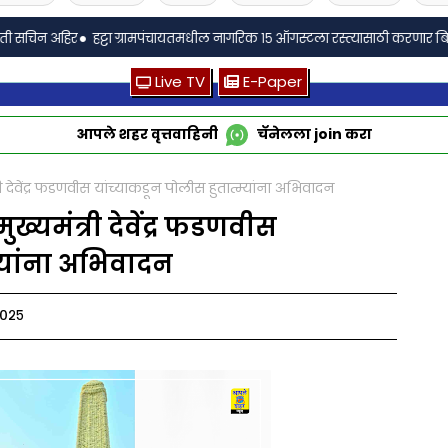
•
िर
हट्टा ग्रामपंचायतमधील नागरिक १५ ऑगस्टला रस्त्यासाठी करणार बिऱ्हाड मोर्चा आ
Live TV
E-Paper
आपले शहर वृत्तवाहिनी
चॅनेलला
join
करा
री देवेंद्र फडणवीस यांच्याकडून पोलीस हुतात्म्यांना अभिवादन
ख्यमंत्री देवेंद्र फडणवीस
म्यांना अभिवादन
२०२५