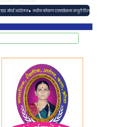
•
ंदोलन
नवीन कोकण एक्सप्रेसला मंजुरी दिल्याबद्दल रेल्वेमंत्री अश्विनी वैष्णव यांचा