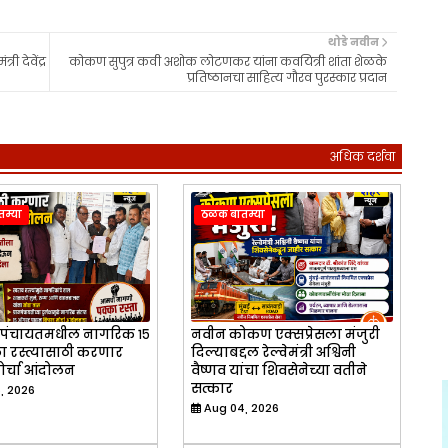
थोडे नवीन
ी देवेंद्र
कोकण सुपुत्र कवी अशोक लोटणकर यांना कवयित्री शांता शेळके
प्रतिष्ठानचा साहित्य गौरव पुरस्कार प्रदान
अधिक दर्शवा
म्या
ठळक बातम्या
रामपंचायतमधील नागरिक १५
नवीन कोकण एक्सप्रेसला मंजुरी
 रस्त्यासाठी करणार
दिल्याबद्दल रेल्वेमंत्री अश्विनी
मोर्चा आंदोलन
वैष्णव यांचा शिवसेनेच्या वतीने
सत्कार
, 2026
Aug 04, 2026