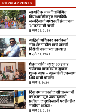
POPULAR POSTS
जागतिक जल दिननिमित्त
विद्यार्थ्यांनीकडून जलदिंडी;
जलदिनाची मध्यवर्ती संकल्पना
'शांततेसाठी पाणी'
मार्च २२, २०२४
माहिती अधिकार कार्यकर्ता
गोवर्धन पाटील ठाणे खंडणी
विरोधी पथकाच्या ताब्यात
जुलै ०४, २०२४
शेतकऱ्यांचे १ लाख ६० हजार
पर्यंतच्या कर्जावरील मुद्रांक
शुल्क माफ – मुख्यमंत्री एकनाथ
शिंदे यांची घोषणा
मार्च १५, २०२४
दिवा स्थानकातील शौचालयाची
वर्षभरापासून उदघाट्नाची
प्रतीक्षा; लघुशंकेसाठी पटरीवरील
गाडीचा आसरा !
मार्च २२, २०२४