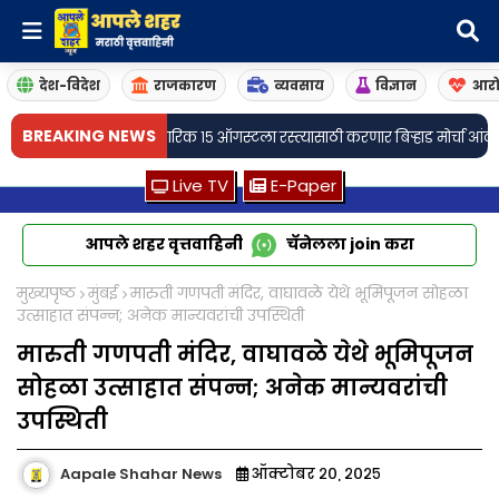
देश-विदेश
राजकारण
व्यवसाय
विज्ञान
आरो
•
BREAKING NEWS
चायतमधील नागरिक १५ ऑगस्टला रस्त्यासाठी करणार बिऱ्हाड मोर्चा आंदोलन
नवीन कोकण 
Live TV
E-Paper
आपले शहर वृत्तवाहिनी
चॅनेलला
join
करा
मुख्यपृष्ठ
मुंबई
मारुती गणपती मंदिर, वाघावळे येथे भूमिपूजन सोहळा
उत्साहात संपन्न; अनेक मान्यवरांची उपस्थिती
मारुती गणपती मंदिर, वाघावळे येथे भूमिपूजन
सोहळा उत्साहात संपन्न; अनेक मान्यवरांची
उपस्थिती
Aapale Shahar News
ऑक्टोबर २०, २०२५