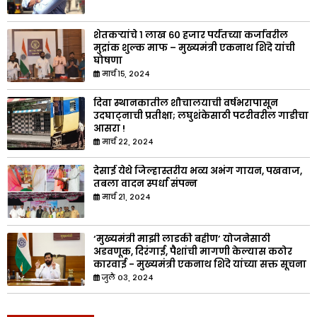
शेतकऱ्यांचे १ लाख ६० हजार पर्यंतच्या कर्जावरील
मुद्रांक शुल्क माफ – मुख्यमंत्री एकनाथ शिंदे यांची
घोषणा
मार्च १५, २०२४
दिवा स्थानकातील शौचालयाची वर्षभरापासून
उदघाट्नाची प्रतीक्षा; लघुशंकेसाठी पटरीवरील गाडीचा
आसरा !
मार्च २२, २०२४
देसाई येथे जिल्हास्तरीय भव्य अभंग गायन, पखवाज,
तबला वादन स्पर्धा संपन्न
मार्च २१, २०२४
‘मुख्यमंत्री माझी लाडकी बहीण’ योजनेसाठी
अडवणूक, दिरंगाई, पैशांची मागणी केल्यास कठोर
कारवाई - मुख्यमंत्री एकनाथ शिंदे यांच्या सक्त सूचना
जुलै ०३, २०२४