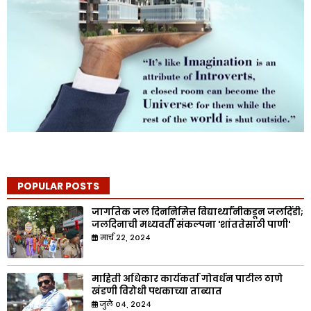
POPULAR POSTS
जागतिक जल दिननिमित्त विद्यार्थ्यांनीकडून जलदिंडी;
जलदिनाची मध्यवर्ती संकल्पना 'शांततेसाठी पाणी'
मार्च २२, २०२४
माहिती अधिकार कार्यकर्ता गोवर्धन पाटील ठाणे
खंडणी विरोधी पथकाच्या ताब्यात
जुलै ०४, २०२४