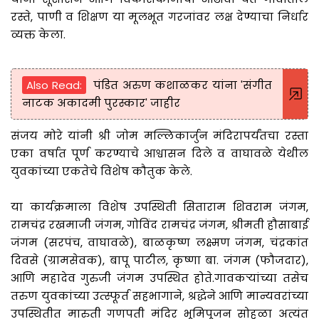
रस्ते, पाणी व शिक्षण या मूलभूत गरजांवर लक्ष देण्याचा निर्धार
व्यक्त केला.
Also Read:
पंडित अरुण कशाळकर यांना 'संगीत
नाटक अकादमी पुरस्कार' जाहीर
संजय मोरे यांनी श्री जोम मल्लिकार्जुन मंदिरापर्यंतचा रस्ता
एका वर्षात पूर्ण करण्याचे आश्वासन दिले व वाघावळे येथील
युवकांच्या एकतेचे विशेष कौतुक केले.
या कार्यक्रमाला विशेष उपस्थिती सिताराम शिवराम जंगम,
रामचंद्र रखमाजी जंगम, गोविंद रामचंद्र जंगम, श्रीमती हौसाबाई
जंगम (सरपंच, वाघावळे), बाळकृष्ण लक्ष्मण जंगम, चंद्रकांत
दिवसे (ग्रामसेवक), बापू पाटील, कृष्णा बा. जंगम (फौजदार),
आणि महादेव गुरुजी जंगम उपस्थित होते.गावकऱ्यांच्या तसेच
तरुण युवकांच्या उत्स्फूर्त सहभागाने, श्रद्धेने आणि मान्यवरांच्या
उपस्थितीत मारुती गणपती मंदिर भूमिपूजन सोहळा अत्यंत