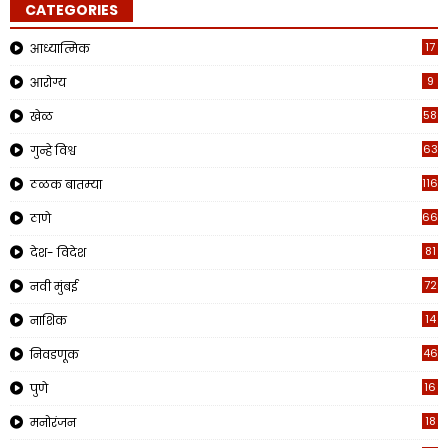
CATEGORIES
17
आध्यात्मिक
9
आरोग्य
58
खेळ
63
गुन्हे विश्व
1160
ठळक बातम्या
662
ठाणे
81
देश- विदेश
72
नवी मुंबई
14
नाशिक
46
निवडणूक
16
पुणे
18
मनोरंजन