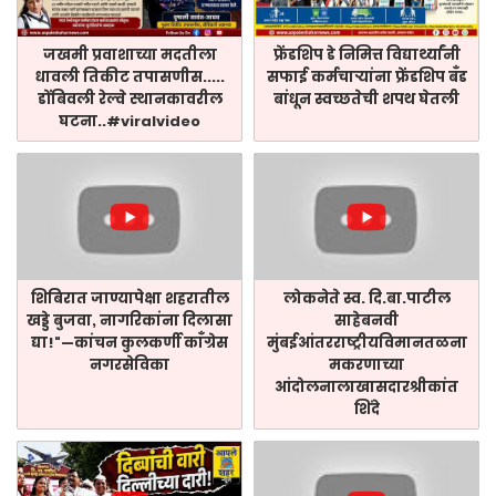
जखमी प्रवाशाच्या मदतीला
फ्रेंडशिप डे निमित्त विद्यार्थ्यांनी
धावली तिकीट तपासणीस.....
सफाई कर्मचाऱ्यांना फ्रेंडशिप बँड
डोंबिवली रेल्वे स्थानकावरील
बांधून स्वच्छतेची शपथ घेतली
घटना..#viralvideo
शिबिरात जाण्यापेक्षा शहरातील
लोकनेते स्व. दि.बा.पाटील
खड्डे बुजवा, नागरिकांना दिलासा
साहेबनवी
द्या!"—कांचन कुलकर्णी काँग्रेस
मुंबईआंतरराष्ट्रीयविमानतळना
नगरसेविका
मकरणाच्या
आंदोलनालाखासदारश्रीकांत
शिंदे