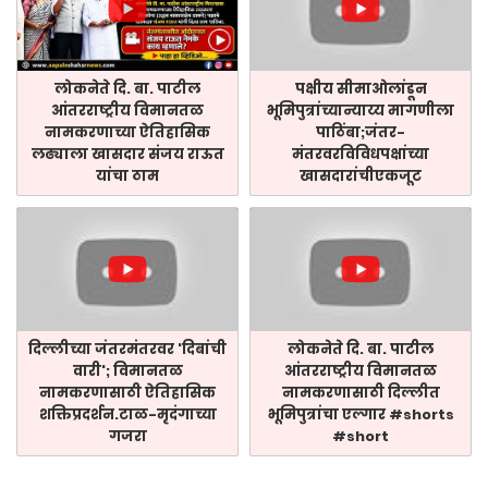
लोकनेते दि. बा. पाटील
पक्षीय सीमाओलांडून
आंतरराष्ट्रीय विमानतळ
भूमिपुत्रांच्यान्याय्य मागणीला
नामकरणाच्या ऐतिहासिक
पाठिंबा;जंतर-
लढ्याला खासदार संजय राऊत
मंतरवरविविधपक्षांच्या
यांचा ठाम
खासदारांचीएकजूट
दिल्लीच्या जंतरमंतरवर 'दिबांची
लोकनेते दि. बा. पाटील
वारी'; विमानतळ
आंतरराष्ट्रीय विमानतळ
नामकरणासाठी ऐतिहासिक
नामकरणासाठी दिल्लीत
शक्तिप्रदर्शन.टाळ-मृदंगाच्या
भूमिपुत्रांचा एल्गार #shorts
गजरा
#short