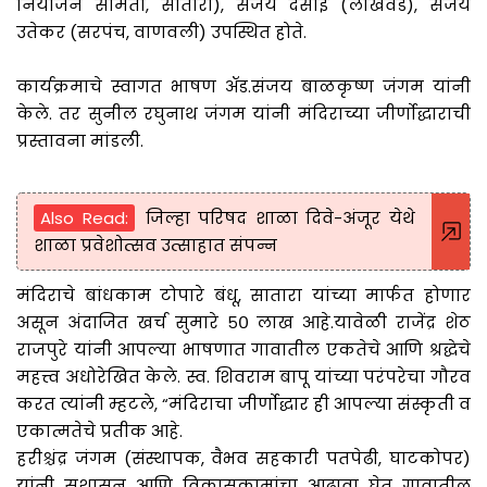
नियोजन समिती, सातारा), संजय देसाई (लाखवड), संजय
उतेकर (सरपंच, वाणवली) उपस्थित होते.
कार्यक्रमाचे स्वागत भाषण ॲड.संजय बाळकृष्ण जंगम यांनी
केले. तर सुनील रघुनाथ जंगम यांनी मंदिराच्या जीर्णोद्धाराची
प्रस्तावना मांडली.
Also Read:
जिल्हा परिषद शाळा दिवे-अंजूर येथे
शाळा प्रवेशोत्सव उत्साहात संपन्न
मंदिराचे बांधकाम टोपारे बंधू, सातारा यांच्या मार्फत होणार
असून अंदाजित खर्च सुमारे ₹५० लाख आहे.यावेळी राजेंद्र शेठ
राजपुरे यांनी आपल्या भाषणात गावातील एकतेचे आणि श्रद्धेचे
महत्त्व अधोरेखित केले. स्व. शिवराम बापू यांच्या परंपरेचा गौरव
करत त्यांनी म्हटले, “मंदिराचा जीर्णोद्धार ही आपल्या संस्कृती व
एकात्मतेचे प्रतीक आहे.
हरीश्चंद्र जंगम (संस्थापक, वैभव सहकारी पतपेढी, घाटकोपर)
यांनी सूशासन आणि विकासकामांचा आढावा घेत गावातील