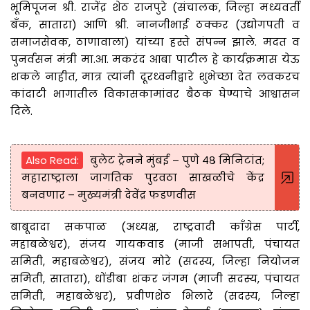
भूमिपूजन श्री. राजेंद्र शेठ राजपुरे (संचालक, जिल्हा मध्यवर्ती
बँक, सातारा) आणि श्री. नानजीभाई ठक्कर (उद्योगपती व
समाजसेवक, ठाणावाला) यांच्या हस्ते संपन्न झाले. मदत व
पुनर्वसन मंत्री मा.आ. मकरंद आबा पाटील हे कार्यक्रमास येऊ
शकले नाहीत, मात्र त्यांनी दूरध्वनीद्वारे शुभेच्छा देत लवकरच
कांदाटी भागातील विकासकामांवर बैठक घेण्याचे आश्वासन
दिले.
Also Read:
बुलेट ट्रेनने मुंबई – पुणे ४८ मिनिटांत;
महाराष्ट्राला जागतिक पुरवठा साखळीचे केंद्र
बनवणार – मुख्यमंत्री देवेंद्र फडणवीस
बाबूदादा सकपाळ (अध्यक्ष, राष्ट्रवादी काँग्रेस पार्टी,
महाबळेश्वर), संजय गायकवाड (माजी सभापती, पंचायत
समिती, महाबळेश्वर), संजय मोरे (सदस्य, जिल्हा नियोजन
समिती, सातारा), धोंडीबा शंकर जंगम (माजी सदस्य, पंचायत
समिती, महाबळेश्वर), प्रवीणशेठ भिलारे (सदस्य, जिल्हा