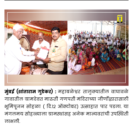
मुंबई (शांताराम गुडेकर) :
महाबळेश्वर तालुक्यातील वाघावळे
गावातील ग्रामदेवत मारुती गणपती मंदिराच्या जीर्णोद्धारासाठी
भूमिपूजन सोहळा ( दि.१२ ऑक्टोबर) उत्साहात पार पडला. या
मंगलमय सोहळ्याला ग्रामस्थांसह अनेक मान्यवरांची उपस्थिती
लाभली.