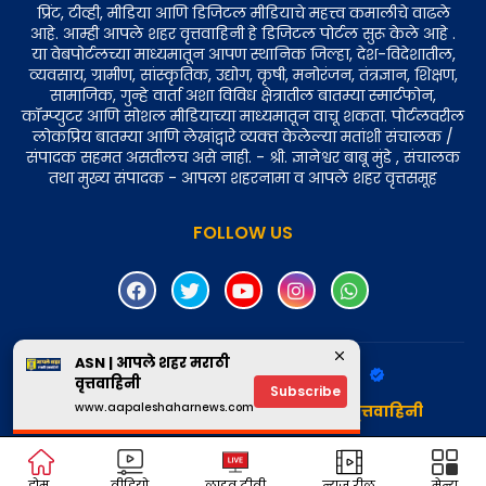
प्रिंट, टीव्ही, मीडिया आणि डिजिटल मीडियाचे महत्त्व कमालीचे वाढले
आहे. आम्ही आपले शहर वृत्तवाहिनी हे डिजिटल पोर्टल सुरू केले आहे .
या वेबपोर्टलच्या माध्यमातून आपण स्थानिक जिल्हा, देश-विदेशातील,
व्यवसाय, ग्रामीण, सांस्कृतिक, उद्योग, कृषी, मनोरंजन, तंत्रज्ञान, शिक्षण,
सामाजिक, गुन्हे वार्ता अशा विविध क्षेत्रातील बातम्या स्मार्टफोन,
कॉम्प्युटर आणि सोशल मीडियाच्या माध्यमातून वाचू शकता. पोर्टलवरील
लोकप्रिय बातम्या आणि लेखांद्वारे व्यक्‍त केलेल्या मतांशी संचालक /
संपादक सहमत असतीलच असे नाही. - श्री. ज्ञानेश्वर बाबू मुंडे , संचालक
तथा मुख्य संपादक - आपला शहरनामा व आपले शहर वृत्तसमूह
FOLLOW US
ASN | आपले शहर मराठी
Design by -
Aapale Shahar News
वृत्तवाहिनी
Subscribe
www.aapaleshaharnews.com
Copyright © 2025 - आपले शहर मराठी वृत्तवाहिनी
होम
वीडियो
लाइव टीवी
न्यूज़ रील
मेन्यू