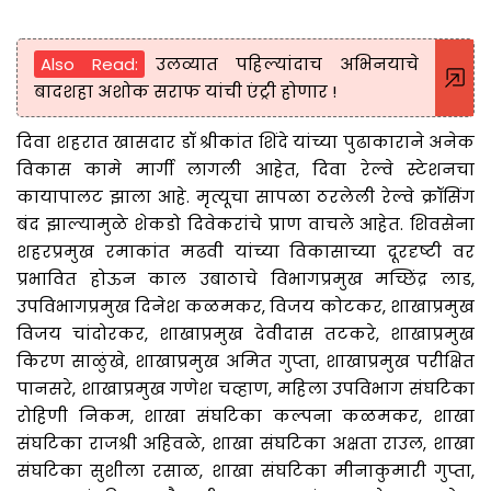
Also Read:
उलव्यात पहिल्यांदाच अभिनयाचे
बादशहा अशोक सराफ यांची एंट्री होणार !
दिवा शहरात खासदार डॉ श्रीकांत शिंदे यांच्या पुढाकाराने अनेक
विकास कामे मार्गी लागली आहेत, दिवा रेल्वे स्टेशनचा
कायापालट झाला आहे. मृत्यूचा सापळा ठरलेली रेल्वे क्रॉसिंग
बंद झाल्यामुळे शेकडो दिवेकरांचे प्राण वाचले आहेत. शिवसेना
शहरप्रमुख रमाकांत मढवी यांच्या विकासाच्या दूरदृष्टी वर
प्रभावित होऊन काल उबाठाचे विभागप्रमुख मच्छिंद्र लाड,
उपविभागप्रमुख दिनेश कळमकर, विजय कोटकर, शाखाप्रमुख
विजय चांदोरकर, शाखाप्रमुख देवीदास तटकरे, शाखाप्रमुख
किरण साळुंखे, शाखाप्रमुख अमित गुप्ता, शाखाप्रमुख परीक्षित
पानसरे, शाखाप्रमुख गणेश चव्हाण, महिला उपविभाग संघटिका
रोहिणी निकम, शाखा संघटिका कल्पना कळमकर, शाखा
संघटिका राजश्री अहिवळे, शाखा संघटिका अक्षता राउल, शाखा
संघटिका सुशीला रसाळ, शाखा संघटिका मीनाकुमारी गुप्ता,