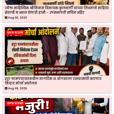
ज्येष्ठ साहित्यिक श्रीनिवास विनायक कुलकर्णी यांच्या निधनाने साहित्य
क्षेत्राची न भरून येणारी हानी – उपसभापती सचिन अहिर
Aug 06, 2026
ठळक बातम्या
हट्टा ग्रामपंचायतमधील नागरिक १५ ऑगस्टला रस्त्यासाठी करणार
बिऱ्हाड मोर्चा आंदोलन
Aug 06, 2026
ठळक बातम्या