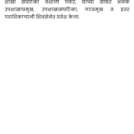
शाखा संघटिका वैशाली पवार, यांच्या सोबत अनेक
उपशाखाप्रमुख, उपशाखासंघटिका, गटप्रमुख व इतर
पदाधिकाऱ्यांनी शिवसेनेत प्रवेश केला.