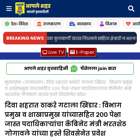
देश-विदेश
राजकारण
व्यवसाय
विज्ञान
आरो
BREAKING NEWS
रीनिवास विनायक कुलकर्णी यांच्या निधनाने साहित्य क्षेत्राची न भरून येणारी हानी – 
Live TV
E-Paper
आपले शहर वृत्तवाहिनी
चॅनेलला
join
करा
मुख्यपृष्ठ
राजकारण
दिवा शहरात ठाकरे गटाला खिंडार : विभाग प्रमुख
व शाखाप्रमुख यांच्यासहित २०० पेक्षा जास्त पदाधिकाऱ्यांचा कॅबिनेट मंत्री
भरतशेठ गोगावले यांच्या हस्ते शिवसेनेत प्रवेश
दिवा शहरात ठाकरे गटाला खिंडार : विभाग
प्रमुख व शाखाप्रमुख यांच्यासहित २०० पेक्षा
जास्त पदाधिकाऱ्यांचा कॅबिनेट मंत्री भरतशेठ
गोगावले यांच्या हस्ते शिवसेनेत प्रवेश