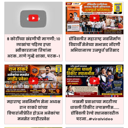
८ कोटींच्या खंडणीची मागणी; १०
डोंबिवलीत महाराष्ट्र नवनिर्माण
लाखांचा पहिला हप्ता
विद्यार्थी सेनेच्या सभासद नोंदणी
स्वीकारताना तिघांना
अभियानाला उत्स्फूर्त प्रतिसाद
अटक..ठाणे गुन्हे शाखा, घटक-१
महाराष्ट्र नवनिर्माण सेना अध्यक्ष
जखमी प्रवाशाच्या मदतीला
राज ठाकरे यांच्या
धावली तिकीट तपासणीस.....
विचारांनीप्रेरित होऊन अनेकांचा
डोंबिवली रेल्वे स्थानकावरील
मनसेत जाहीरप्रवेश
घटना..#viralvideo