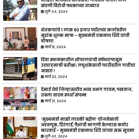
माहिती अधिकार कार्यकर्ता गोवर्धन पाटील ठाणे
खंडणी विरोधी पथकाच्या ताब्यात
जुलै ०४, २०२४
शेतकऱ्यांचे १ लाख ६० हजार पर्यंतच्या कर्जावरील
मुद्रांक शुल्क माफ – मुख्यमंत्री एकनाथ शिंदे यांची
घोषणा
मार्च १५, २०२४
दिवा स्थानकातील शौचालयाची वर्षभरापासून
उदघाट्नाची प्रतीक्षा; लघुशंकेसाठी पटरीवरील गाडीचा
आसरा !
मार्च २२, २०२४
देसाई येथे जिल्हास्तरीय भव्य अभंग गायन, पखवाज,
तबला वादन स्पर्धा संपन्न
मार्च २१, २०२४
‘मुख्यमंत्री माझी लाडकी बहीण’ योजनेसाठी
अडवणूक, दिरंगाई, पैशांची मागणी केल्यास कठोर
कारवाई - मुख्यमंत्री एकनाथ शिंदे यांच्या सक्त सूचना
जुलै ०३, २०२४