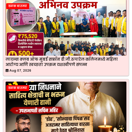
ठळक बातम्या
लायन्स क्लब ऑफ मुंबई सफ्रॉन डी.जी.रुपारेल कॉलेजमध्ये महिला
आरोग्य आणि स्वच्छता उपक्रम यशस्वीपणे संपन्न
Aug 07, 2026
ठळक बातम्या