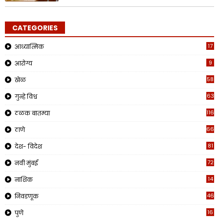
CATEGORIES
17
आध्यात्मिक
9
आरोग्य
58
खेळ
63
गुन्हे विश्व
1161
ठळक बातम्या
662
ठाणे
81
देश- विदेश
72
नवी मुंबई
14
नाशिक
46
निवडणूक
16
पुणे