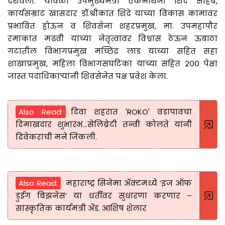
दर्शवली. यावेळी उपमुख्यमंत्री एकनाथजी शिंदे साहेब,
कार्यसम्राट खासदार डॉ.श्रीकांत शिंदे यांच्या विकास कामांवर
प्रभावित होऊन व शिवसेना शहरप्रमुख, मा. उपमहापौर
रमाकांत मढवी यांच्या नेतृत्वावर विश्वास ठेऊन ऊबाठा
गटातील विभागप्रमुख मच्छिंद्र लाड यांच्या सहित सहा
शाखाप्रमुख, महिला विभागसंघटिका यांच्या सहित २०० पेक्षा
जास्त पदाधिकाऱ्यांनी शिवसेनेत पक्ष प्रवेश केला.
Also Read:
दिवा शहरात 'ROKO' वडापावचा
दिमाखदार शुभारंभ...सेलिब्रेटी तन्वी कोलते यांनी
दिवेकरांची मने जिंकली.
Also Read:
महाराष्ट्र सिनेमा ॲक्टमध्ये ‘इज ऑफ
डुईंग बिझनेस’ या धर्तीवर सुधारणा करणार –
सांस्कृतिक कार्यमंत्री ॲड. आशिष शेलार