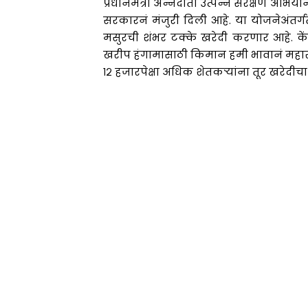
प्रधानमंत्री अन्नदाता उत्पन्न संरक्षण अभ
सरकारनं मंजुरी दिली आहे. या योजनेअंतर्गत
मसुरची शंभर टक्के खरेदी करणार आहे. केंद
खरीप हंगामासाठी किमान हमी भावानं महाराष्ट
१२ हजारपेक्षा अधिक शेतकऱ्यांना तूर खरेदीच