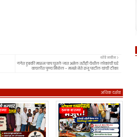
थोडे नवीन
गंगेत डुबकी मारुन पाप घुतले जात असेल तरीही येथील लोकांची घरे
वाचलीत पुण्य मिळेल - मनसे नेते राजू पाटील यांची टीका
अधिक दर्शवा
म्या
ठळक बातम्या