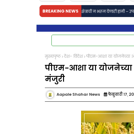
BREAKING NEWS
ायक कुलकर्णी यांच्या निधनाने साहित्य क्षेत्राची न भरून येणारी हानी – उपसभापती सचि
मुख्यपृष्ठ
देश- विदेश
पीएम-आशा या योजनेच्या अं
पीएम-आशा या योजनेच्या 
मंजुरी
Aapale Shahar News
फेब्रुवारी १७, २