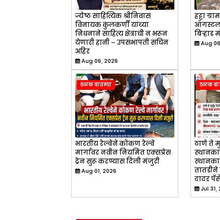
ज्येष्ठ साहित्यिक श्रीनिवास
हट्टा ग्
विनायक कुलकर्णी यांच्या
ऑगस्टला
निधनाने साहित्य क्षेत्राची न भरून
बिऱ्हाड 
येणारी हानी – उपसभापती सचिन
Aug 06
अहिर
Aug 06, 2026
ठळक बातम्या
ठळक बात
भारतीय रेल्वेने कोकण रेल्वे
ठाणे ते मु
मार्गावर नवीन नियमित एक्सप्रेस
स्थानका
ट्रेन सुरू करण्यास दिली मंजुरी
स्थानकास
तातडीने 
Aug 01, 2026
दादर पॅस
Jul 31,