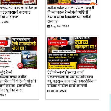
रामपंचायतमधील नागरिक १५
नवीन कोकण एक्सप्रेसला मंजुरी
 रस्त्यासाठी करणार
दिल्याबद्दल रेल्वेमंत्री अश्विनी
मोर्चा आंदोलन
वैष्णव यांचा शिवसेनेच्या वतीने
सत्कार
, 2026
Aug 04, 2026
म्या
ठळक बातम्या
लुंड रेल्वे
ऐरोली–कटई उन्नत मार्ग
दरम्यानच्या नवीन
प्रकल्पग्रस्तांना न्याय्य मोबदला
ाठीचा निधी रेल्वे बोर्डाने
द्या; महसूल मंत्र्यांकडे नगरसेविका
वर्ग करावा; रत्नागिरी-
वेदिका पाटील यांची मागणी
ेंजर पूर्ववत करा
Jul 31, 2026
 2026