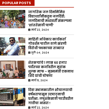
POPULAR POSTS
जागतिक जल दिननिमित्त
विद्यार्थ्यांनीकडून जलदिंडी;
जलदिनाची मध्यवर्ती संकल्पना
'शांततेसाठी पाणी'
मार्च २२, २०२४
माहिती अधिकार कार्यकर्ता
गोवर्धन पाटील ठाणे खंडणी
विरोधी पथकाच्या ताब्यात
जुलै ०४, २०२४
शेतकऱ्यांचे १ लाख ६० हजार
पर्यंतच्या कर्जावरील मुद्रांक
शुल्क माफ – मुख्यमंत्री एकनाथ
शिंदे यांची घोषणा
मार्च १५, २०२४
दिवा स्थानकातील शौचालयाची
वर्षभरापासून उदघाट्नाची
प्रतीक्षा; लघुशंकेसाठी पटरीवरील
गाडीचा आसरा !
मार्च २२, २०२४