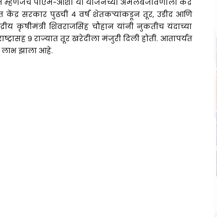
ियान म्हणजेच पीएम-आशा या योजनेच्या अंमलबजावणीला केंद्र
 केंद्र सरकार पुढची ४ वर्षं शेतकऱ्यांकडून तूर, उडीद आणि
्रीय कृषीमंत्री शिवराजसिंह चौहान यांनी नुकतीच यंदाच्या
्रासह ९ राज्यात तूर खरेदीला मंजुरी दिली होती. आतापर्यंत
ा लाभ झाला आहे.