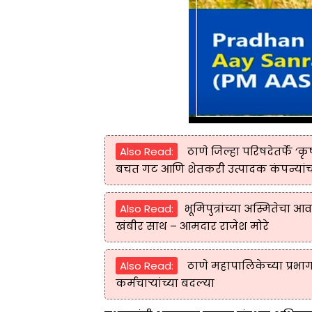
Also Read:
ठाणे जिल्हा परिषदेतर्फे ‘
बचत गट आणि शेतकरी उत्पादक कंपन्यांच
Also Read:
भूमिपुत्रांच्या अस्मितेचा आ
खंबीर साथ – आमदार राजेश मोरे
Also Read:
ठाणे महापालिकेच्या प्रभा
कर्मचाऱ्यांच्या बदल्या