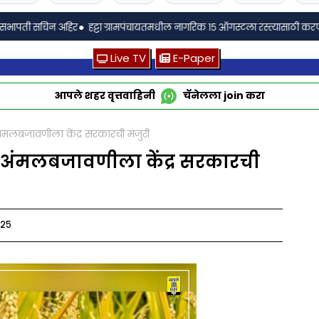
•
न अहिर
हट्टा ग्रामपंचायतमधील नागरिक १५ ऑगस्टला रस्त्यासाठी करणार बिऱ्हाड मोर
Live TV
E-Paper
आपले शहर वृत्तवाहिनी
चॅनेलला
join
करा
मलबजावणीला केंद्र सरकारची मंजुरी
अंमलबजावणीला केंद्र सरकारची
०२५