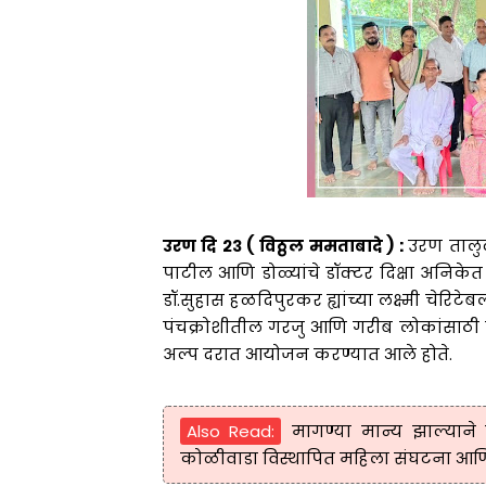
उरण दि २३ ( विठ्ठल ममताबादे ) :
उरण तालुक्
पाटील आणि डोळ्यांचे डॉक्टर दिक्षा अनिकेत
डॉ.सुहास हळदिपुरकर ह्यांच्या लक्ष्मी चेरिटेब
पंचक्रोशीतील गरजु आणि गरीब लोकांसाठी पु
अल्प दरात आयोजन करण्यात आले होते.
Also Read:
मागण्या मान्य झाल्याने
कोळीवाडा विस्थापित महिला संघटना आणि 