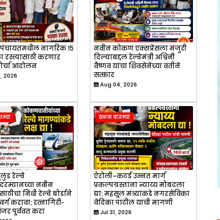
रामपंचायतमधील नागरिक १५
नवीन कोकण एक्सप्रेसला मंजुरी
 रस्त्यासाठी करणार
दिल्याबद्दल रेल्वेमंत्री अश्विनी
मोर्चा आंदोलन
वैष्णव यांचा शिवसेनेच्या वतीने
सत्कार
, 2026
Aug 04, 2026
म्या
ठळक बातम्या
लुंड रेल्वे
ऐरोली–कटई उन्नत मार्ग
दरम्यानच्या नवीन
प्रकल्पग्रस्तांना न्याय्य मोबदला
ाठीचा निधी रेल्वे बोर्डाने
द्या; महसूल मंत्र्यांकडे नगरसेविका
वर्ग करावा; रत्नागिरी-
वेदिका पाटील यांची मागणी
ेंजर पूर्ववत करा
Jul 31, 2026