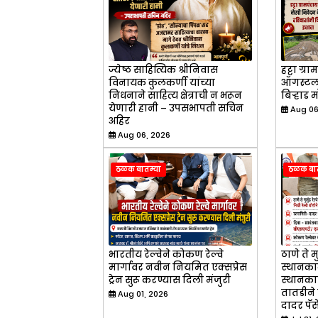
ज्येष्ठ साहित्यिक श्रीनिवास
हट्टा ग्
विनायक कुलकर्णी यांच्या
ऑगस्टला
निधनाने साहित्य क्षेत्राची न भरून
बिऱ्हाड 
येणारी हानी – उपसभापती सचिन
Aug 06
अहिर
Aug 06, 2026
ठळक बातम्या
ठळक बात
भारतीय रेल्वेने कोकण रेल्वे
ठाणे ते मु
मार्गावर नवीन नियमित एक्सप्रेस
स्थानका
ट्रेन सुरू करण्यास दिली मंजुरी
स्थानकास
तातडीने 
Aug 01, 2026
दादर पॅस