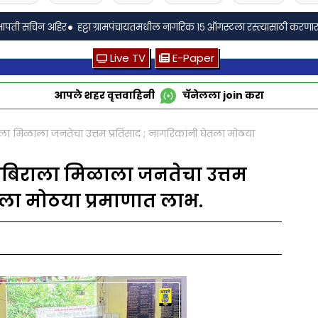
•
अहिर
हट्टा ग्रामपंचायतमधील नागरिक १५ ऑगस्टला रस्त्यासाठी करणार बिऱ्हाड मोर्च
Live TV
E-Paper
आपले शहर वृत्तवाहिनी
चॅनेलला
join
करा
िराला मिळाला जनतेचा उत्तम प्रतिसाद ; नागरिकांनी घेतला मोठया
ा शिबिराला मिळाला जनतेचा उत्तम
तला मोठया प्रमाणात लाभ.