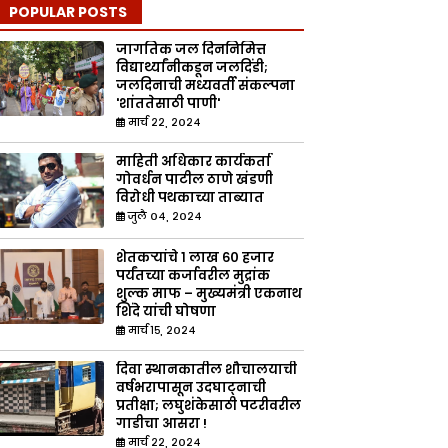
POPULAR POSTS
जागतिक जल दिननिमित्त
विद्यार्थ्यांनीकडून जलदिंडी;
जलदिनाची मध्यवर्ती संकल्पना
'शांततेसाठी पाणी'
मार्च २२, २०२४
माहिती अधिकार कार्यकर्ता
गोवर्धन पाटील ठाणे खंडणी
विरोधी पथकाच्या ताब्यात
जुलै ०४, २०२४
शेतकऱ्यांचे १ लाख ६० हजार
पर्यंतच्या कर्जावरील मुद्रांक
शुल्क माफ – मुख्यमंत्री एकनाथ
शिंदे यांची घोषणा
मार्च १५, २०२४
दिवा स्थानकातील शौचालयाची
वर्षभरापासून उदघाट्नाची
प्रतीक्षा; लघुशंकेसाठी पटरीवरील
गाडीचा आसरा !
मार्च २२, २०२४