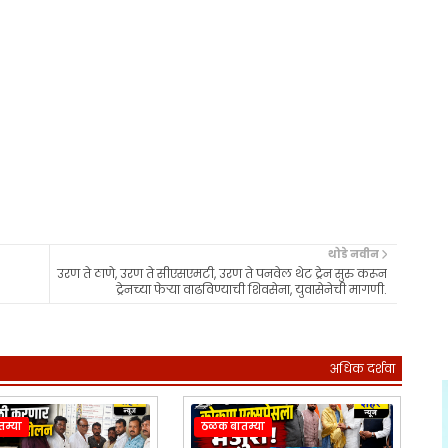
थोडे नवीन
उरण ते ठाणे, उरण ते सीएसएमटी, उरण ते पनवेल थेट ट्रेन सुरु करून
ट्रेनच्या फेऱ्या वाढविण्याची शिवसेना, युवासेनेची मागणी.
अधिक दर्शवा
म्या
ठळक बातम्या