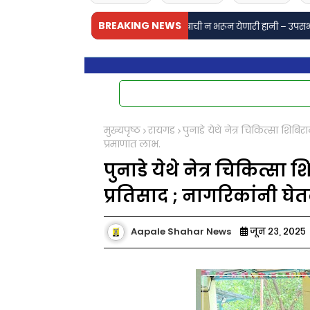
BREAKING NEWS
 कुलकर्णी यांच्या निधनाने साहित्य क्षेत्राची न भरून येणारी हानी – उपसभापती सचिन 
मुख्यपृष्ठ
रायगड
पुनाडे येथे नेत्र चिकित्सा शिब
प्रमाणात लाभ.
पुनाडे येथे नेत्र चिकित्स
प्रतिसाद ; नागरिकांनी घे
Aapale Shahar News
जून २३, २०२५