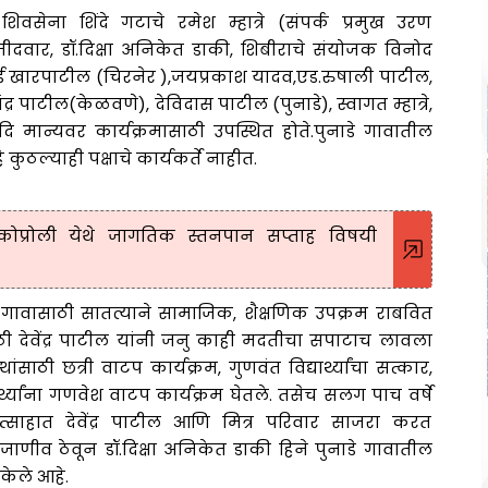
शिवसेना शिंदे गटाचे रमेश म्हात्रे (संपर्क प्रमुख उरण
 मामीदवार, डॉ.दिक्षा अनिकेत डाकी, शिबीराचे संयोजक विनोद
बाई खारपाटील (चिरनेर ),जयप्रकाश यादव,एड.रुषाली पाटील,
्चंद्र पाटील(केळवणे), देविदास पाटील (पुनाडे), स्वागत म्हात्रे,
मान्यवर कार्यक्रमासाठी उपस्थित होते.पुनाडे गावातील
े कुठल्याही पक्षाचे कार्यकर्ते नाहीत.
र कोप्रोली येथे जागतिक स्तनपान सप्ताह विषयी
गावासाठी सातत्याने सामाजिक, शैक्षणिक उपक्रम राबवित
 देवेंद्र पाटील यांनी जनु काही मदतीचा सपाटाच लावला
ांसाठी छत्री वाटप कार्यक्रम, गुणवंत विद्यार्थ्यांचा सत्कार,
थ्यांना गणवेश वाटप कार्यक्रम घेतले. तसेच सलग पाच वर्षे
त्साहात देवेंद्र पाटील आणि मित्र परिवार साजरा करत
ाणीव ठेवून डॉ.दिक्षा अनिकेत डाकी हिने पुनाडे गावातील
केले आहे.