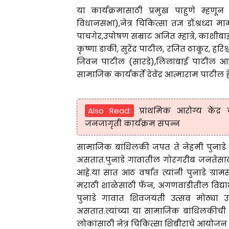
या कार्यक्रमासाठी प्रमुख पाहुणे म्हणून 
विधानसभा),नेत्र चिकित्सा तज्ञ डॉ.श्रध्दा
पाचगेर,उपोषण सम्राट अजित म्हात्रे, काशी
कृष्णा डाकी, सुरेंद्र पाटील, रंजित ठाकूर, हरिश
जिवन पाटील (सारडे),लिलाबाई पाटील आदि 
सामाजिक कार्यकर्ते देवेंद्र आत्माराम पाटील ह
Also Read:
प्राथमिक आरोग्य केंद्
जनजागृती कार्यक्रम संपन्न
सामाजिक बांधिलकी जपत ते नेहमी पुनाडे 
असतात.पुनाडे गावातील गोरगरीब जनतेसाठी
आहे.या सात आठ वर्षात त्यांनी पुनाडे ग्रामस्थ
मराठी शाळेसाठी फँन, अंगणवाडीतील विद्यार्
पुनाडे गावात शिवजयंती उत्सव मोठ्या उ
असतात.त्यांच्या या सामाजिक बांधिलकीची ज
लोकांसाठी नेत्र चिकित्सा शिबीराचे आयोजन 